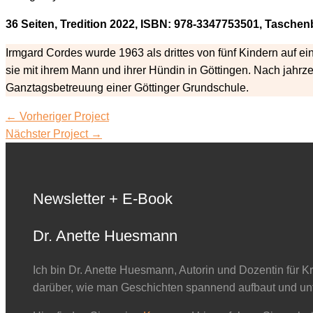
36 Seiten, Tredition 2022, ISBN: 978-3347753501, Taschen
Irmgard Cordes wurde 1963 als drittes von fünf Kindern auf e
sie mit ihrem Mann und ihrer Hündin in Göttingen. Nach jahrz
Ganztagsbetreuung einer Göttinger Grundschule.
←
Vorheriger Project
Nächster Project
→
Newsletter + E-Book
Dr. Anette Huesmann
Ich bin Dr. Anette Huesmann, Autorin und Dozentin für K
darüber, wie man Geschichten spannend aufbaut und unt