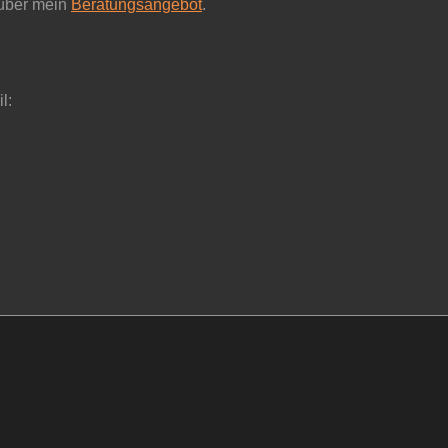
 über mein
Beratungsangebot
.
l: