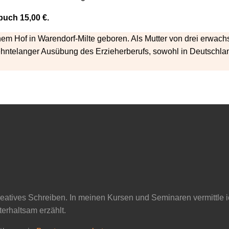
buch 15,00 €.
inem Hof in Warendorf-Milte geboren. Als Mutter von drei erwa
ehntelanger Ausübung des Erzieherberufs, sowohl in Deutschland
reatives Schreiben. In meinen Kursen und Seminaren vermittle i
erhaltsam erzählt.