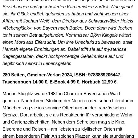
Beziehungen und gescheiterten Karriereideen zurück. Nun glaubt
sie, ihr Glück endlich gefunden zu haben und zieht wegen einer
Affäre mit Jochen Weiß, dem Direktor des Schwarzwälder Hotels
»Rebenglück«, von Bayern nach Baden. Doch dann wird Jochen
tot in seinem Bett aufgefunden. Kommissar Björn Klingele wittert
einen Mord aus Eifersucht. Um ihre Unschuld zu beweisen, stellt
Hannah eigene Ermittlungen an. Dabei trifft sie auf mysteriöse
Sagengestalten, deckt hochprozentige Geheimnisse auf und
begibt sich selbst in Lebensgefahr.
280 Seiten, Gmeiner-Verlag 2024, ISBN: 9783839206447,
Taschenbuch 14,00 €, E-Book 4,99 €, Hörbuch 12,99 €.
Marion Stieglitz wurde 1981 in Cham im Bayerischen Wald
geboren. Nach ihrem Studium der Neueren deutschen Literatur in
München zog sie ins sonnige Offenburg an der französischen
Grenze. Dort arbeitet sie als Redakteurin für verschiedene Wohn-
und Gartenzeitschriften. Neben dem Schreiben mag sie Kino,
Eiscreme und Reisen – am liebsten zu idyllischen Orten mit
einem besonderen Flair. An solchen Plätzen kann sie stundenlang