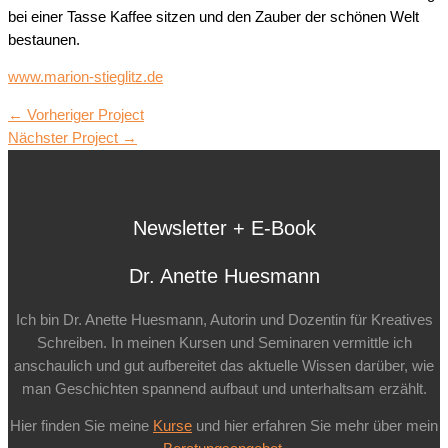
bei einer Tasse Kaffee sitzen und den Zauber der schönen Welt
bestaunen.
www.marion-stieglitz.de
←
Vorheriger Project
Nächster Project
→
Newsletter + E-Book
Dr. Anette Huesmann
Ich bin Dr. Anette Huesmann, Autorin und Dozentin für Kreatives
Schreiben. In meinen Kursen und Seminaren vermittle ich
anschaulich und gut aufbereitet das aktuelle Wissen darüber, wie
man Geschichten spannend aufbaut und unterhaltsam erzählt.
Hier finden Sie meine
Kurse
und hier erfahren Sie mehr über mein