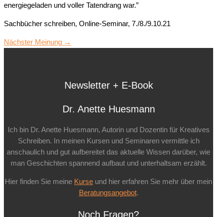
energiegeladen und voller Tatendrang war.”
Sachbücher schreiben, Online-Seminar, 7./8./9.10.21
Nächster Meinung
→
Newsletter + E-Book
Dr. Anette Huesmann
Ich bin Dr. Anette Huesmann, Autorin und Dozentin für Kreatives
Schreiben. In meinen Kursen und Seminaren vermittle ich
anschaulich und gut aufbereitet das aktuelle Wissen darüber, wie
man Geschichten spannend aufbaut und unterhaltsam erzählt.
Hier finden Sie meine
Kurse
und hier erfahren Sie mehr über mein
Beratungsangebot
.
Noch Fragen?