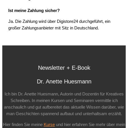
Ist meine Zahlung sicher?
Ja. Die Zahlung wird über Digistore24 durchgeführt, ein
großer Zahlungsanbieter mit Sitz in Deutschland.
Newsletter + E-Book
Dr. Anette Huesmann
Ich bin Dr. Anette Huesmann, Autorin und Dozentin für Kreatives
Schreiben. In meinen Kursen und Seminaren vermittle ich
anschaulich und gut aufbereitet das aktuelle Wissen darüber, wie
man Geschichten spannend aufbaut und unterhaltsam erzählt.
Hier finden Sie meine
Kurse
und hier erfahren Sie mehr über mein