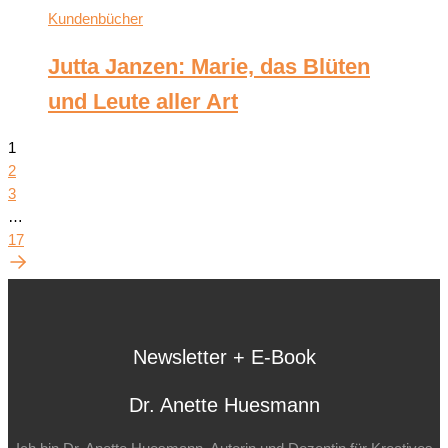
Kundenbücher
Jutta Janzen: Marie, das Blüten
und Leute aller Art
1
2
3
…
17
Newsletter + E-Book
Dr. Anette Huesmann