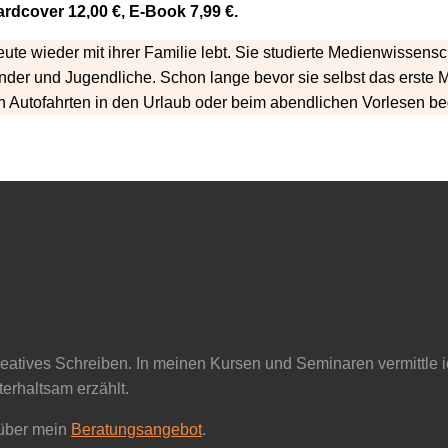
rdcover 12,00 €, E-Book 7,99 €.
e wieder mit ihrer Familie lebt. Sie studierte Medienwissenscha
inder und Jugendliche. Schon lange bevor sie selbst das erste 
n Autofahrten in den Urlaub oder beim abendlichen Vorlesen beg
reatives Schreiben. In meinen Kursen und Seminaren vermittle i
erhaltsam erzählt.
 über mein
Beratungsangebot
.