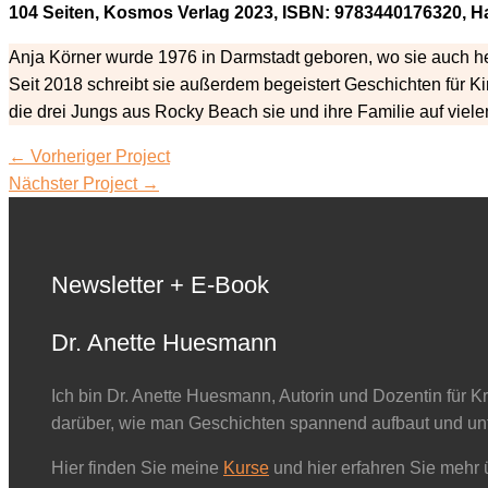
104 Seiten, Kosmos Verlag 2023, ISBN: 9783440176320, Ha
Anja Körner wurde 1976 in Darmstadt geboren, wo sie auch heut
Seit 2018 schreibt sie außerdem begeistert Geschichten für K
die drei Jungs aus Rocky Beach sie und ihre Familie auf viele
←
Vorheriger Project
Nächster Project
→
Newsletter + E-Book
Dr. Anette Huesmann
Ich bin Dr. Anette Huesmann, Autorin und Dozentin für K
darüber, wie man Geschichten spannend aufbaut und unt
Hier finden Sie meine
Kurse
und hier erfahren Sie mehr