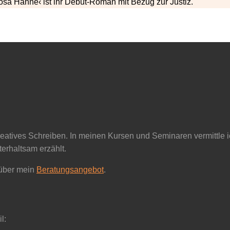
Rosa Hähne‹ ist ihr Debüt-Roman mit Bezug zur Justiz.
reatives Schreiben. In meinen Kursen und Seminaren vermittle i
erhaltsam erzählt.
 über mein
Beratungsangebot
.
l: