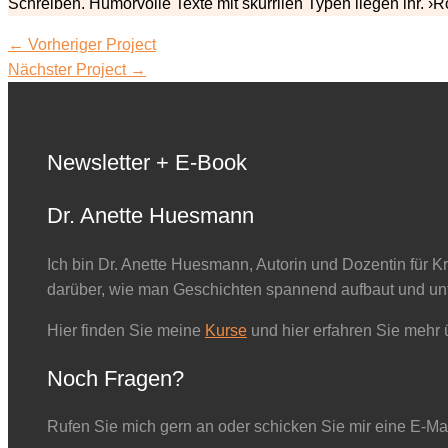
Schreiben. Humorvolle Texte mit skurrilen Typen liegen ihr. ›
←
Vorheriger Project
Nächster Project
→
Newsletter + E-Book
Dr. Anette Huesmann
Ich bin Dr. Anette Huesmann, Autorin und Dozentin für K
darüber, wie man Geschichten spannend aufbaut und unt
Hier finden Sie meine
Kurse
und hier erfahren Sie mehr
Noch Fragen?
Rufen Sie mich gern an oder schicken Sie mir eine E-Mai