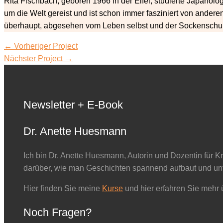
Rita Fischbach, geboren 1966 in der Eifel, studierte Japanologi
um die Welt gereist und ist schon immer fasziniert von ander
überhaupt, abgesehen vom Leben selbst und der Sockenschubla
←
Vorheriger Project
Nächster Project
→
Newsletter + E-Book
Dr. Anette Huesmann
Ich bin Dr. Anette Huesmann, Autorin und Dozentin für K
darüber, wie man Geschichten spannend aufbaut und unt
Hier finden Sie meine
Kurse
und hier erfahren Sie mehr
Noch Fragen?