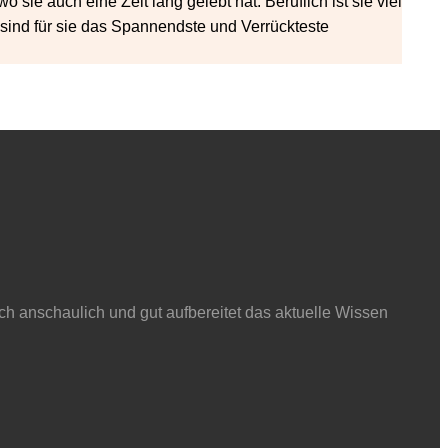
sie auch eine Zeit lang gelebt hat. Beruflich ist sie viel
sind für sie das Spannendste und Verrückteste
ch anschaulich und gut aufbereitet das aktuelle Wissen