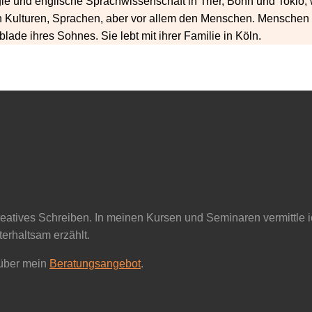
e und englische Sprachwissenschaft in Trier, Bonn und Tokio, wo 
en Kulturen, Sprachen, aber vor allem den Menschen. Menschen 
de ihres Sohnes. Sie lebt mit ihrer Familie in Köln.
reatives Schreiben. In meinen Kursen und Seminaren vermittle i
erhaltsam erzählt.
 über mein
Beratungsangebot
.