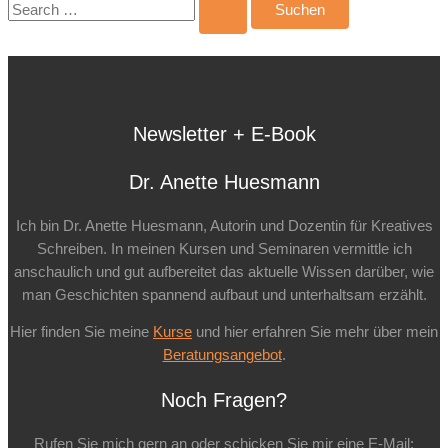
nach:
Newsletter + E-Book
Dr. Anette Huesmann
Ich bin Dr. Anette Huesmann, Autorin und Dozentin für Kreatives
Schreiben. In meinen Kursen und Seminaren vermittle ich
anschaulich und gut aufbereitet das aktuelle Wissen darüber, wie
man Geschichten spannend aufbaut und unterhaltsam erzählt.
Hier finden Sie meine
Kurse
und hier erfahren Sie mehr über mein
Beratungsangebot
.
Noch Fragen?
Rufen Sie mich gern an oder schicken Sie mir eine E-Mail: