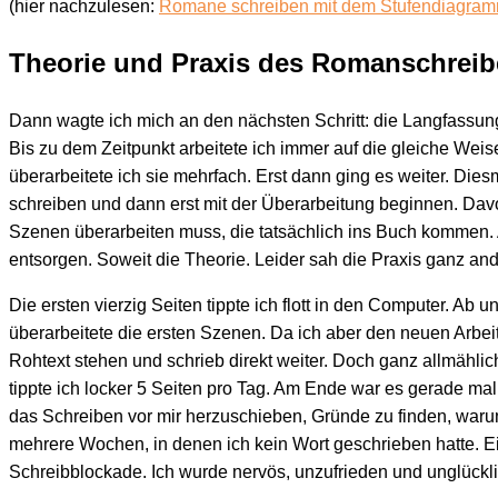
(hier nachzulesen:
Romane schreiben mit dem Stufendiagra
Theorie und Praxis des Romanschrei
Dann wagte ich mich an den nächsten Schritt: die Langfassung.
Bis zu dem Zeitpunkt arbeitete ich immer auf die gleiche Weis
überarbeitete ich sie mehrfach. Erst dann ging es weiter. Di
schreiben und dann erst mit der Überarbeitung beginnen. Davon
Szenen überarbeiten muss, die tatsächlich ins Buch kommen.
entsorgen. Soweit die Theorie. Leider sah die Praxis ganz and
Die ersten vierzig Seiten tippte ich flott in den Computer. Ab u
überarbeitete die ersten Szenen. Da ich aber den neuen Arbeits
Rohtext stehen und schrieb direkt weiter. Doch ganz allmähl
tippte ich locker 5 Seiten pro Tag. Am Ende war es gerade mal 
das Schreiben vor mir herzuschieben, Gründe zu finden, warum
mehrere Wochen, in denen ich kein Wort geschrieben hatte. 
Schreibblockade. Ich wurde nervös, unzufrieden und unglückli