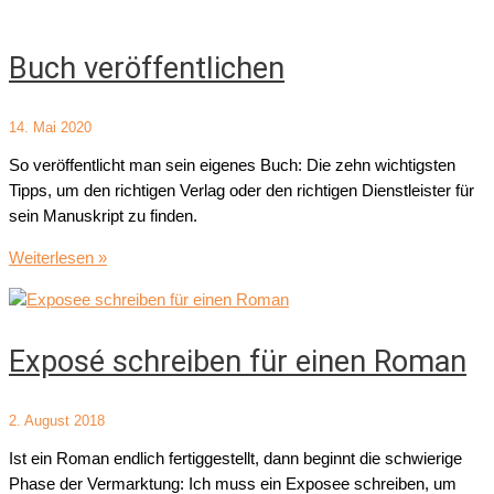
warum
die
Buch veröffentlichen
Buchlänge
über
den
14. Mai 2020
Erfolg
So veröffentlicht man sein eigenes Buch: Die zehn wichtigsten
entscheidet
Tipps, um den richtigen Verlag oder den richtigen Dienstleister für
sein Manuskript zu finden.
Buch
Weiterlesen »
veröffentlichen
Exposé schreiben für einen Roman
2. August 2018
Ist ein Roman endlich fertiggestellt, dann beginnt die schwierige
Phase der Vermarktung: Ich muss ein Exposee schreiben, um