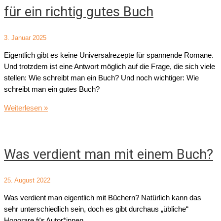
für ein richtig gutes Buch
3. Januar 2025
Eigentlich gibt es keine Universalrezepte für spannende Romane.
Und trotzdem ist eine Antwort möglich auf die Frage, die sich viele
stellen: Wie schreibt man ein Buch? Und noch wichtiger: Wie
schreibt man ein gutes Buch?
Buch
Weiterlesen »
schreiben:
Die
besten
Was verdient man mit einem Buch?
Tipps
für
ein
25. August 2022
richtig
Was verdient man eigentlich mit Büchern? Natürlich kann das
gutes
sehr unterschiedlich sein, doch es gibt durchaus „übliche“
Buch
Honorare für Autor*innen.