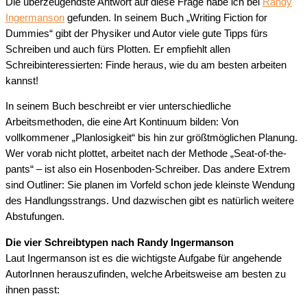
Die überzeugendste Antwort auf diese Frage habe ich bei
Randy
Ingermanson
gefunden. In seinem Buch „Writing Fiction for
Dummies“ gibt der Physiker und Autor viele gute Tipps fürs
Schreiben und auch fürs Plotten. Er empfiehlt allen
Schreibinteressierten: Finde heraus, wie du am besten arbeiten
kannst!
In seinem Buch beschreibt er vier unterschiedliche
Arbeitsmethoden, die eine Art Kontinuum bilden: Von
vollkommener „Planlosigkeit“ bis hin zur größtmöglichen Planung.
Wer vorab nicht plottet, arbeitet nach der Methode „Seat-of-the-
pants“ – ist also ein Hosenboden-Schreiber. Das andere Extrem
sind Outliner: Sie planen im Vorfeld schon jede kleinste Wendung
des Handlungsstrangs. Und dazwischen gibt es natürlich weitere
Abstufungen.
Die vier Schreibtypen nach Randy Ingermanson
Laut Ingermanson ist es die wichtigste Aufgabe für angehende
AutorInnen herauszufinden, welche Arbeitsweise am besten zu
ihnen passt: